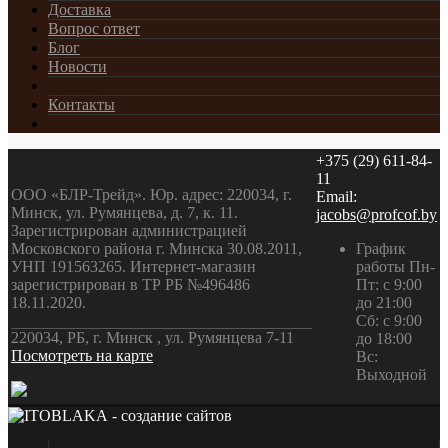
Доставка
Вопрос ответ
Блог
Новости
Каталог
Контакты
+375 (29) 611-84-
11
ООО «БЛР-Трейд». Юр. адрес: 220034, г.
Email:
Минск, ул. Румянцева, д. 7, к. 11.
jacobs@profcof.by
Зарегистрирован администрацией
Московского района г. Минска 30.08.2011,
График
УНП 191563265. Интернет-магазин
работы Пн-
зарегистрирован в ТР РБ №496486
Пт: с 9:00
18.11.2020.
до 21:00
Сб: с 9:00
220034, РБ, г. Минск , ул. Румянцева 7-11
до 18:00
Посмотреть на карте
Вс:
Выходной
- создание сайтов