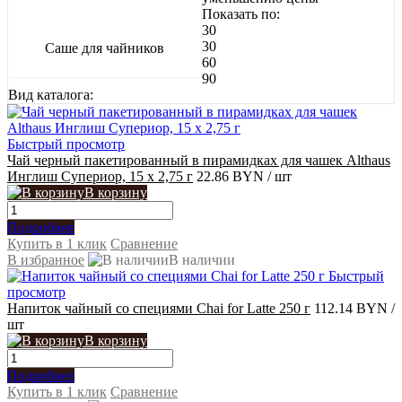
Показать по:
30
30
Саше для чайников
60
90
Вид каталога:
Быстрый просмотр
Чай черный пакетированный в пирамидках для чашек Althaus
Инглиш Супериор, 15 x 2,75 г
22.86 BYN
/ шт
В корзину
Подробнее
Купить в 1 клик
Сравнение
В избранное
В наличии
Быстрый
просмотр
Напиток чайный со специями Chai for Latte 250 г
112.14 BYN
/
шт
В корзину
Подробнее
Купить в 1 клик
Сравнение