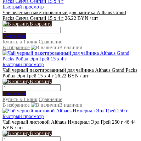
Быстрый просмотр
Чай зеленый пакетированный для чайника Althaus Grand
Packs Сенча Сенпай 15 x 4 г
26.22 BYN
/ шт
В корзину
Подробнее
Купить в 1 клик
Сравнение
В избранное
В наличии
Быстрый просмотр
Чай черный пакетированный для чайника Althaus Grand Packs
Ройал Эрл Грей 15 x 4 г
26.22 BYN
/ шт
В корзину
Подробнее
Купить в 1 клик
Сравнение
В избранное
В наличии
Быстрый просмотр
Чай черный листовой Althaus Империал Эрл Грей 250 г
46.44
BYN
/ шт
В корзину