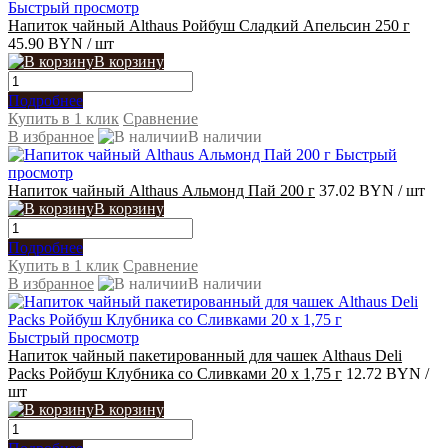
Быстрый просмотр
Напиток чайный Althaus Ройбуш Сладкий Апельсин 250 г
45.90 BYN
/ шт
В корзину
Подробнее
Купить в 1 клик
Сравнение
В избранное
В наличии
Быстрый
просмотр
Напиток чайный Althaus Альмонд Пай 200 г
37.02 BYN
/ шт
В корзину
Подробнее
Купить в 1 клик
Сравнение
В избранное
В наличии
Быстрый просмотр
Напиток чайный пакетированный для чашек Althaus Deli
Packs Ройбуш Клубника со Сливками 20 x 1,75 г
12.72 BYN
/
шт
В корзину