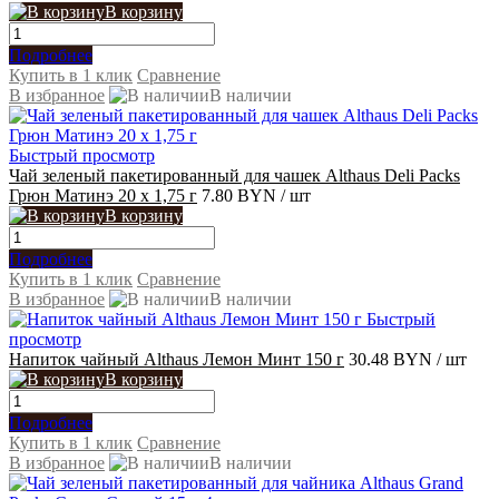
В корзину
Подробнее
Купить в 1 клик
Сравнение
В избранное
В наличии
Быстрый просмотр
Чай зеленый пакетированный для чашек Althaus Deli Packs
Грюн Матинэ 20 х 1,75 г
7.80 BYN
/ шт
В корзину
Подробнее
Купить в 1 клик
Сравнение
В избранное
В наличии
Быстрый
просмотр
Напиток чайный Althaus Лемон Минт 150 г
30.48 BYN
/ шт
В корзину
Подробнее
Купить в 1 клик
Сравнение
В избранное
В наличии