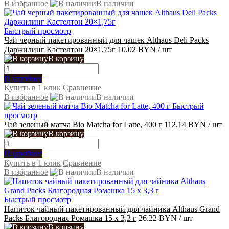
В избранное
В наличии
Быстрый просмотр
Чай черный пакетированный для чашек Althaus Deli Packs
Даржилинг Кастелтон 20×1,75г
10.02 BYN
/ шт
В корзину
Подробнее
Купить в 1 клик
Сравнение
В избранное
В наличии
Быстрый
просмотр
Чай зеленый матча Bio Matcha for Latte, 400 г
112.14 BYN
/ шт
В корзину
Подробнее
Купить в 1 клик
Сравнение
В избранное
В наличии
Быстрый просмотр
Напиток чайный пакетированный для чайника Althaus Grand
Packs Благородная Ромашка 15 x 3,3 г
26.22 BYN
/ шт
В корзину