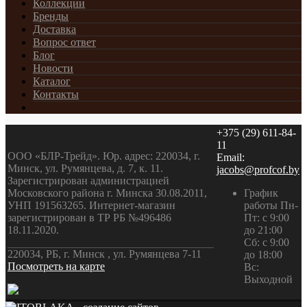
Коллекции
Бренды
Доставка
Вопрос ответ
Блог
Новости
Каталог
Контакты
+375 (29) 611-84-
11
ООО «БЛР-Трейд». Юр. адрес: 220034, г.
Email:
Минск, ул. Румянцева, д. 7, к. 11.
jacobs@profcof.by
Зарегистрирован администрацией
Московского района г. Минска 30.08.2011,
График
УНП 191563265. Интернет-магазин
работы Пн-
зарегистрирован в ТР РБ №496486
Пт: с 9:00
18.11.2020.
до 21:00
Сб: с 9:00
220034, РБ, г. Минск , ул. Румянцева 7-11
до 18:00
Посмотреть на карте
Вс:
Выходной