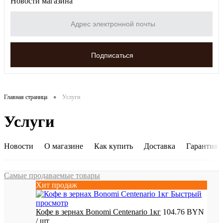
Новости магазина
•
Главная страница
Услуги
Услуги
Новости
О магазине
Как купить
Доставка
Гарантия и
Самые продаваемые товары
Хит продаж
Быстрый
просмотр
Кофе в зернах Bonomi Centenario 1кг
104.76 BYN
/ шт