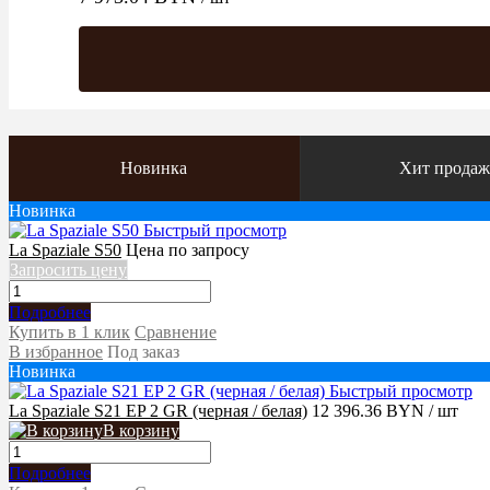
Новинка
Хит прода
Новинка
Быстрый просмотр
La Spaziale S50
Цена по запросу
Запросить цену
Подробнее
Купить в 1 клик
Сравнение
В избранное
Под заказ
Новинка
Быстрый просмотр
La Spaziale S21 EP 2 GR (черная / белая)
12 396.36 BYN
/ шт
В корзину
Подробнее