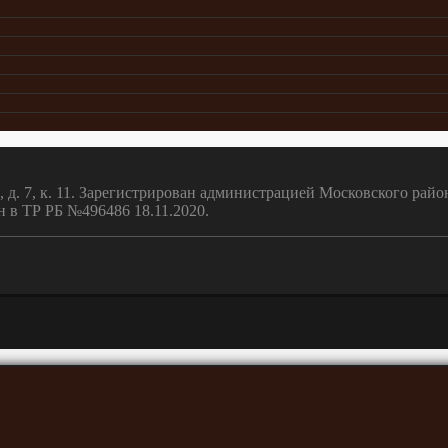
 д. 7, к. 11. Зарегистрирован администрацией Московского райо
н в ТР РБ №496486 18.11.2020.