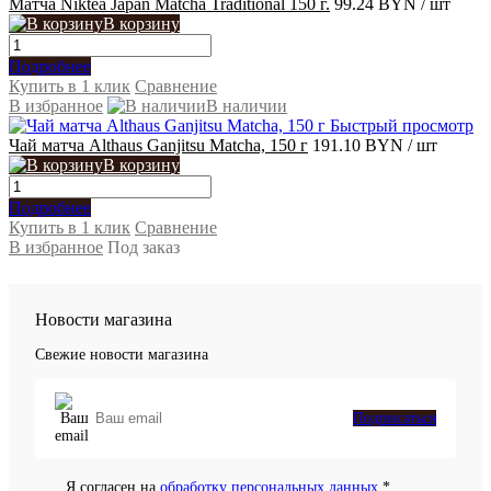
Матча Niktea Japan Matcha Traditional 150 г.
99.24 BYN
/ шт
В корзину
Подробнее
Купить в 1 клик
Сравнение
В избранное
В наличии
Быстрый просмотр
Чай матча Althaus Ganjitsu Matcha, 150 г
191.10 BYN
/ шт
В корзину
Подробнее
Купить в 1 клик
Сравнение
В избранное
Под заказ
Новости магазина
Свежие новости магазина
Подписаться
Я согласен на
обработку персональных данных.
*