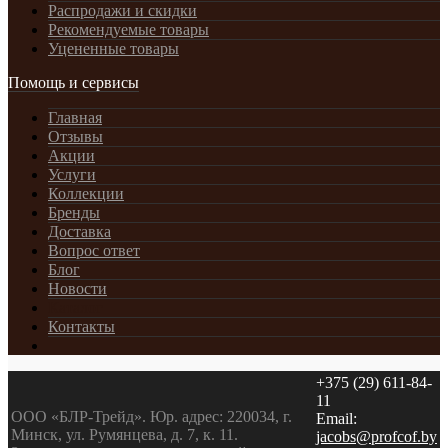
Распродажи и скидки
Рекомендуемые товары
Уцененные товары
Помощь и сервисы
Главная
Отзывы
Акции
Услуги
Коллекции
Бренды
Доставка
Вопрос ответ
Блог
Новости
Каталог
Контакты
+375 (29) 611-84-
11
ООО «БЛР-Трейд». Юр. адрес: 220034, г.
Email:
Минск, ул. Румянцева, д. 7, к. 11.
jacobs@profcof.by