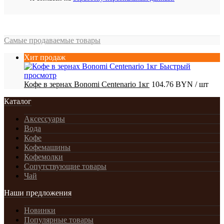
Самые продаваемые товары
Хит продаж
Быстрый
просмотр
Кофе в зернах Bonomi Centenario 1кг
104.76 BYN
/ шт
Каталог
Аксессуары
Вода
Кофе
Кофемашины
Кофемолки
Сопутствующие товары
Чай
Наши предложения
Новинки
Популярные товары