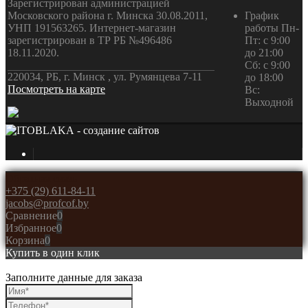
Зарегистрирован администрацией
Московского района г. Минска 30.08.2011,
График
УНП 191563265. Интернет-магазин
работы Пн-
зарегистрирован в ТР РБ №496486
Пт: с 9:00
18.11.2020.
до 21:00
Сб: с 9:00
220034, РБ, г. Минск , ул. Румянцева 7-11
до 18:00
Посмотреть на карте
Вс:
Выходной
- создание сайтов
Обратная связь
+375 (29) 611-84-11
jacobs@profcof.by
Сравнение
0
Избранное
0
Корзина
0
Купить в один клик
Заполните данные для заказа