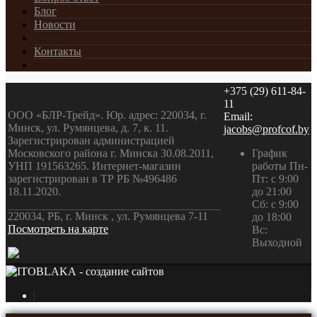
Блог
Новости
Каталог
Контакты
+375 (29) 611-84-
11
ООО «БЛР-Трейд». Юр. адрес: 220034, г.
Email:
Минск, ул. Румянцева, д. 7, к. 11.
jacobs@profcof.by
Зарегистрирован администрацией
Московского района г. Минска 30.08.2011,
График
УНП 191563265. Интернет-магазин
работы Пн-
зарегистрирован в ТР РБ №496486
Пт: с 9:00
18.11.2020.
до 21:00
Сб: с 9:00
220034, РБ, г. Минск , ул. Румянцева 7-11
до 18:00
Посмотреть на карте
Вс:
Выходной
- создание сайтов